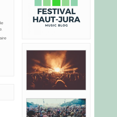
de
e.
aire