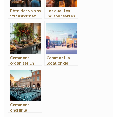
Fête des voisins
Les qualités
: transformez
indispensables
votre hall
pour trouver le
d’immeuble en
photographe
zone d’échange
idéal de vos
et de partage
événements
Comment
Comment la
organiser un
location de
buffet froid en
conteneurs
respectant les
améliore la
normes
logistique des
d’hygiène
événements?
alimentaire
Comment
choisir la
meilleure