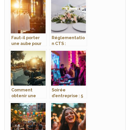
d’entreprise
magicien à
haut de gamme
Antibes pour
à Paris
votre
événement
Faut-il porter
Réglementatio
une aube pour
n CTS :
sa première
Réglementatio
communion ?
n des
Guide complet
événements
pour les parents
sous chapiteaux
Comment
Soirée
obtenir une
d’entreprise : 5
idée de devis
défis collectifs
pour filmer
pour souder vos
votre
équipes de
événement à
façon originale
moindre coût