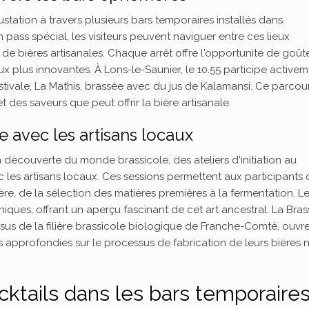
ustation à travers plusieurs bars temporaires installés dans
pass spécial, les visiteurs peuvent naviguer entre ces lieux
e bières artisanales. Chaque arrêt offre l'opportunité de goût
ux plus innovantes. À Lons-le-Saunier, le 10.55 participe active
estivale, La Mathis, brassée avec du jus de Kalamansi. Ce parcou
 des saveurs que peut offrir la bière artisanale.
ge avec les artisans locaux
a découverte du monde brassicole, des ateliers d'initiation au
 les artisans locaux. Ces sessions permettent aux participants 
re, de la sélection des matières premières à la fermentation. L
niques, offrant un aperçu fascinant de cet art ancestral. La Bras
 issus de la filière brassicole biologique de Franche-Comté, ouvr
 approfondies sur le processus de fabrication de leurs bières 
cktails dans les bars temporaire