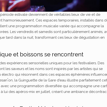
période estivale deviennent de véritables lieux de vie et de
nt harmonieusement. Ces espaces temporaires, installés dans d
ueillent une programmation musicale variée qui accompagne la
ées. Les vendredis et samedis sont particulièrement animés, 
que tard dans la nuit, transformant ces lieux de dégustation en
ique et boissons se rencontrent
es expériences sensorielles uniques pour les festivaliers. Des
t les saveurs et les noms sont inspirés par les artistes qui se
k ou électro qui résonnent dans ces espaces éphémères influence
an𝄒on, la Guinguette de la Gare d'eau illustre parfaitement ce
on, avec une programmation diversifiée qui accompagne une car
 à lui des apéros-mix en juillet, créant une ambiance décontra