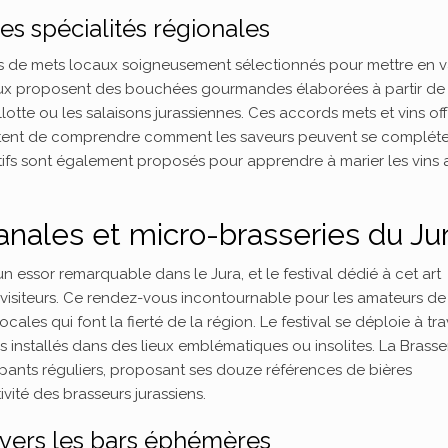
es spécialités régionales
de mets locaux soigneusement sélectionnés pour mettre en v
caux proposent des bouchées gourmandes élaborées à partir de
otte ou les salaisons jurassiennes. Ces accords mets et vins off
tent de comprendre comment les saveurs peuvent se compléte
atifs sont également proposés pour apprendre à marier les vins
sanales et micro-brasseries du Ju
 essor remarquable dans le Jura, et le festival dédié à cet art
visiteurs. Ce rendez-vous incontournable pour les amateurs de
ales qui font la fierté de la région. Le festival se déploie à tra
nstallés dans des lieux emblématiques ou insolites. La Brasse
cipants réguliers, proposant ses douze références de bières
tivité des brasseurs jurassiens.
avers les bars éphémères