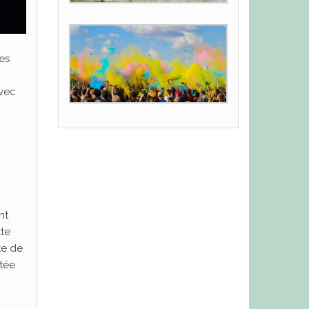
es
avec
nt
tte
te de
ctée