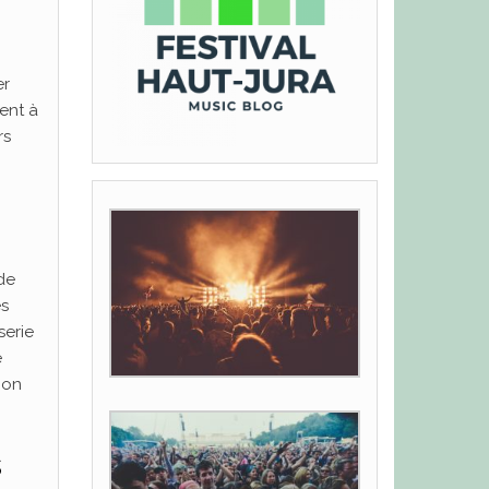
er
ment à
rs
de
es
serie
e
non
s