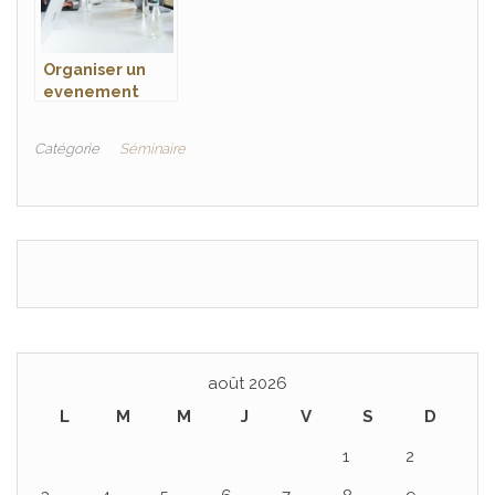
Organiser un
evenement
professionnel :
les cles pour
Catégorie
Séminaire
reussir la
location de
salle de reunion
août 2026
L
M
M
J
V
S
D
1
2