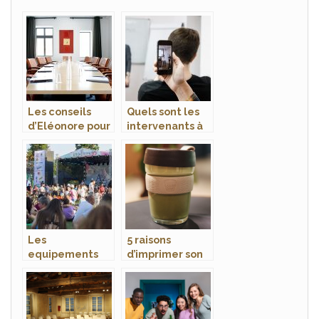
Les conseils
Quels sont les
d’Eléonore pour
intervenants à
organiser un
appeler pour un
séminaire
séminaire
d’entreprise ?
Les
5 raisons
equipements
d’imprimer son
de securite
logo sur un
essentiels lors
gobelet
de
l’organisation